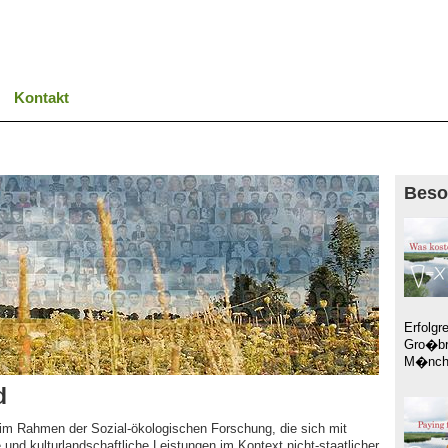
Kontakt
Beso
Erfolgr
Gro�br
M�nche
d
m Rahmen der Sozial-ökologischen Forschung, die sich mit
 und kulturlandschaftliche Leistungen im Kontext nicht-staatlicher