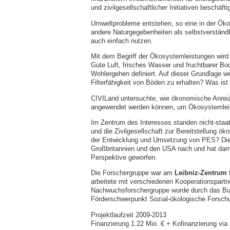
und zivilgesellschaftlicher Initiativen beschäfti
Umweltprobleme entstehen, so eine in der Öko
andere Naturgegebenheiten als selbstverständl
auch einfach nutzen.
Mit dem Begriff der Ökosystemleistungen wird 
Gute Luft, frisches Wasser und fruchtbarer Bo
Wohlergehen definiert. Auf dieser Grundlage we
Filterfähigkeit von Böden zu erhalten? Was ist
CIVILand untersuchte, wie ökonomische Anrei
angewendet werden können, um Ökosystemleist
Im Zentrum des Interesses standen nicht-staatli
und die Zivilgesellschaft zur Bereitstellung ök
der Entwicklung und Umsetzung von PES? Dies
Großbritannien und den USA nach und hat dami
Perspektive geworfen.
Die Forschergruppe war am
Leibniz-Zentrum 
arbeitete mit verschiedenen Kooperationspar
Nachwuchsforschergruppe wurde durch das Bun
Förderschwerpunkt Sozial-ökologische Forschun
Projektlaufzeit 2009-2013
Finanzierung 1.22 Mio. € + Kofinanzierung via 