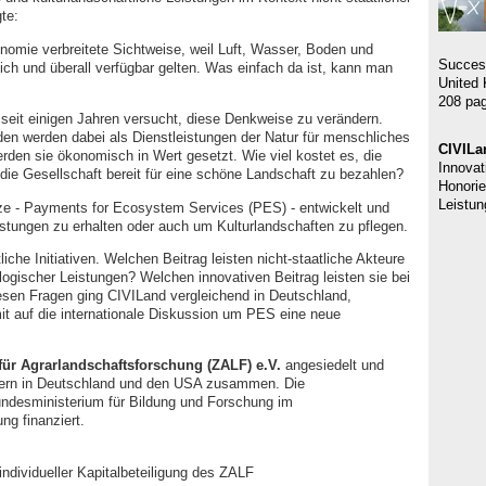
gte:
nomie verbreitete Sichtweise, weil Luft, Wasser, Boden und
Succes
ich und überall verfügbar gelten. Was einfach da ist, kann man
United 
208 pag
seit einigen Jahren versucht, diese Denkweise zu verändern.
den werden dabei als Dienstleistungen der Natur für menschliches
CIVILa
rden sie ökonomisch in Wert gesetzt. Wie viel kostet es, die
Innovat
 die Gesellschaft bereit für eine schöne Landschaft zu bezahlen?
Honorie
Leistun
ze - Payments for Ecosystem Services (PES) - entwickelt und
ungen zu erhalten oder auch um Kulturlandschaften zu pflegen.
che Initiativen. Welchen Beitrag leisten nicht-staatliche Akteure
ologischer Leistungen? Welchen innovativen Beitrag leisten sie bei
en Fragen ging CIVILand vergleichend in Deutschland,
t auf die internationale Diskussion um PES eine neue
für Agrarlandschaftsforschung (ZALF) e.V.
angesiedelt und
tnern in Deutschland und den USA zusammen. Die
desministerium für Bildung und Forschung im
g finanziert.
individueller Kapitalbeteiligung des ZALF